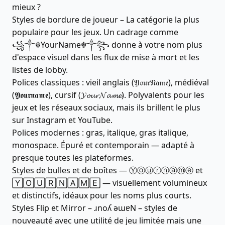
mieux ?
Styles de bordure de joueur – La catégorie la plus
populaire pour les jeux. Un cadrage comme
꧁༒☬YourName☬༒꧂ donne à votre nom plus
d'espace visuel dans les flux de mise à mort et les
listes de lobby.
Polices classiques : vieil anglais (𝔜𝔬𝔲𝔯𝔑𝔞𝔪𝔢), médiéval
(𝖄𝖔𝖚𝖗𝖓𝖆𝖒𝖊), cursif (𝓨𝓸𝓾𝓻𝓝𝓪𝓶𝓮). Polyvalents pour les
jeux et les réseaux sociaux, mais ils brillent le plus
sur Instagram et YouTube.
Polices modernes : gras, italique, gras italique,
monospace. Épuré et contemporain — adapté à
presque toutes les plateformes.
Styles de bulles et de boîtes — Ⓨⓞⓤⓡⓝⓐⓜⓔ et
🅈🄾🅄🅁🄽🄰🄼🄴 — visuellement volumineux
et distinctifs, idéaux pour les noms plus courts.
Styles Flip et Mirror – ɹnoʎ ǝɯɐN – styles de
nouveauté avec une utilité de jeu limitée mais une