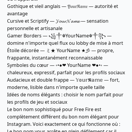
Gothique et vieil anglais — 𝔜𝔬𝔲𝔯𝔑𝔞𝔪𝔢 — autorité et
avantage
Cursive et Scriptify — 𝓨𝓸𝓾𝓻𝓝𝓪𝓶𝓮 — sensation
personnelle et artisanale
Gamer Borders — ꧁༒☬YourName☬༒꧂ —
domine n'importe quel flux ou lobby de mise à mort
Étoile décorée — ミ★ YourName ★彡 — propre,
frappante, instantanément reconnaissable
Symboles du cœur — ◦•●❤ YourName ❤●•◦ —
chaleureux, expressif, parfait pour les profils sociaux
Audacieux et double frappe — 𝕐𝕠𝕦𝕣𝕹𝕒𝕞𝕖 — fort,
moderne, lisible dans n'importe quelle taille
Idées de noms élégants : choisir le nom parfait pour
les profils de jeu et sociaux
Le bon nom sophistiqué pour Free Fire est
complètement différent du bon nom élégant pour
Instagram. Voici exactement ce qui fonctionne où :
Le bon nom vous arrête en plein défilement car il